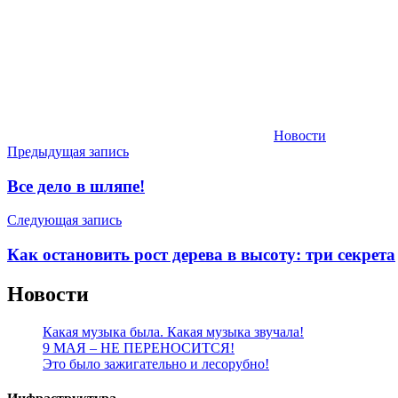
Новости
Навигация
Предыдущая запись
по
Все дело в шляпе!
записям
Следующая запись
Как остановить рост дерева в высоту: три секрета
Новости
Какая музыка была. Какая музыка звучала!
9 МАЯ – НЕ ПЕРЕНОСИТСЯ!
Это было зажигательно и лесорубно!