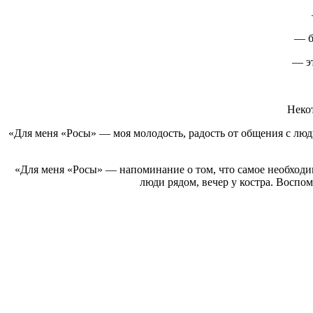
— б
— эт
Неко
«Для меня «Росы» — моя молодость, радость от общения с люд
«Для меня «Росы» — напоминание о том, что самое необходимое
люди рядом, вечер у костра. Воспо