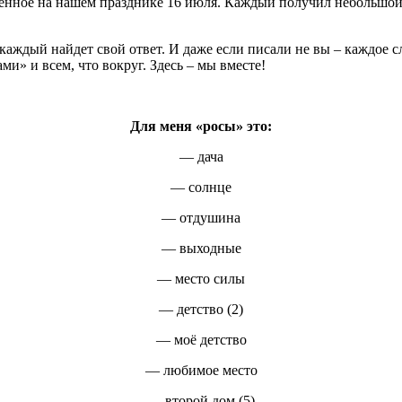
венное на нашем празднике 16 июля. Каждый получил небольшой 
аждый найдет свой ответ. И даже если писали не вы – каждое сло
и» и всем, что вокруг. Здесь – мы вместе!
Для меня «росы» это:
— дача
— солнце
— отдушина
— выходные
— место силы
— детство (2)
— моё детство
— любимое место
— второй дом (5)