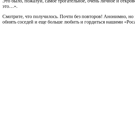
Это было, пожалуй, самое трогательное, очень личное и откро
это…».
Смотрите, что получилось. Почти без повторов! Анонимно, но к
обнять соседей и еще больше любить и гордиться нашими «Росам