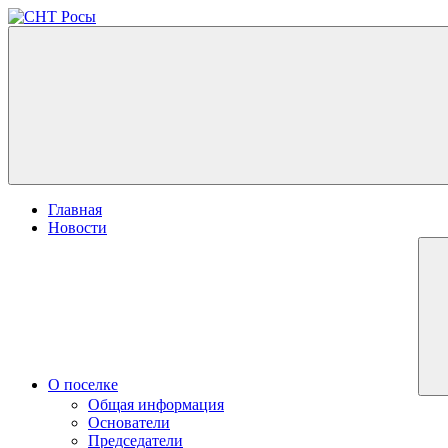
Перейти
к
СНТ
Московская
содержимому
Росы
область,
город
Истра,
п.
станции
Лукино
Главная
Новости
О поселке
Общая информация
Основатели
Председатели