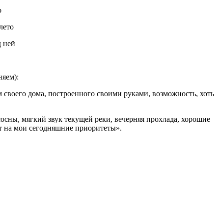
о
лето
д ней
яем):
 своего дома, построенного своими руками, возможность, хоть
 сосны, мягкий звук текущей реки, вечерняя прохлада, хорошие
ют на мои сегодняшние приоритеты».