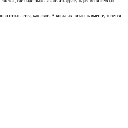
листок, где надо было закончить фразу «Для меня «Росы»
во отзывается, как свое. А когда их читаешь вместе, хочется