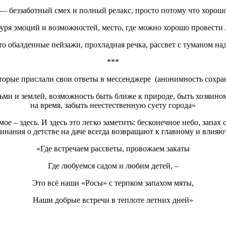
— беззаботный смех и полный релакс, просто потому что хорош
уря эмоций и возможностей, место, где можно хорошо провести 
о обалденные пейзажи, прохладная речка, рассвет с туманом на
***
торые прислали свои ответы в мессенджере (анонимность сохран
ьми и землей, возможность быть ближе к природе, быть хозяином
на время, забыть неестественную суету города»
 – здесь. И здесь это легко заметить: бесконечное небо, запах
минания о детстве на даче всегда возвращают к главному и влия
«Где встречаем рассветы, провожаем закаты
Где любуемся садом и любим детей, –
Это всё наши «Росы» с терпком запахом мяты,
Наши добрые встречи в теплоте летних дней»