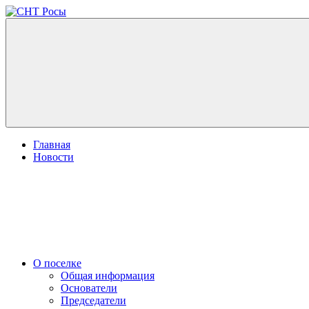
Перейти
к
СНТ
Московская
содержимому
Росы
область,
город
Истра,
п.
станции
Лукино
Главная
Новости
О поселке
Общая информация
Основатели
Председатели