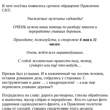
В чате посёлка появилось срочное обращение Правления
СНТ:
Уважаемые мужчины садоводы!
ОЧЕНЬ нужна ваша помощь по разбору завалов и
переработке упавших деревьев.
Приходите, пожалуйста, к сторожке
4 мая к 11
часам
.
Очень ждём всех неравнодушных.
С собой желательно принести пилу, топор,
сучкорез или ещё что-нибудь…
Призыв был услышан. И в назначенный час восемь человек,
оставив домашние дела, собрались у сторожки. С
инструментами и даже … с квадроциклом!
– а как еще
перевозить упавшие деревья?!
Потрудились на славу: дороги расчищены, стволы обработаны
и вынесены, мусор собран и переработан.
Кто-то сделал фото
ударников садоводческого фронта, а в Правление полетели
слова от соседей, ставших свидетелями этого десанта: