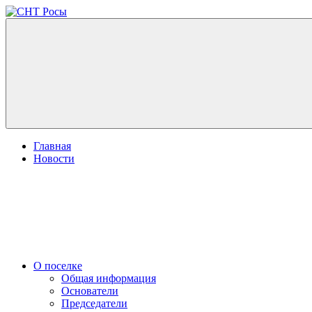
Перейти
к
СНТ
Московская
содержимому
Росы
область,
город
Истра,
п.
станции
Лукино
Главная
Новости
О поселке
Общая информация
Основатели
Председатели