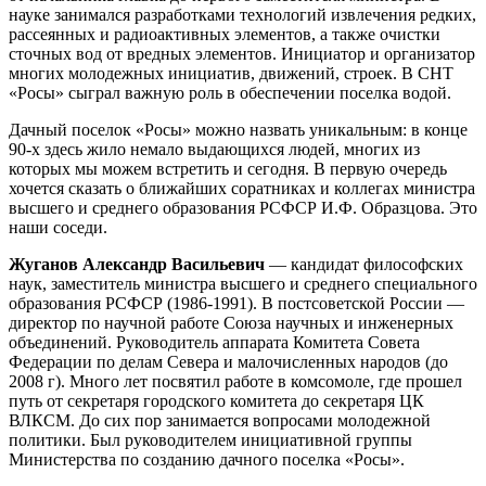
науке занимался разработками технологий извлечения редких,
рассеянных и радиоактивных элементов, а также очистки
сточных вод от вредных элементов. Инициатор и организатор
многих молодежных инициатив, движений, строек. В СНТ
«Росы» сыграл важную роль в обеспечении поселка водой.
Дачный поселок «Росы» можно назвать уникальным: в конце
90-х здесь жило немало выдающихся людей, многих из
которых мы можем встретить и сегодня. В первую очередь
хочется сказать о ближайших соратниках и коллегах министра
высшего и среднего образования РСФСР И.Ф. Образцова. Это
наши соседи.
Жуганов Александр Васильевич
— кандидат философских
наук, заместитель министра высшего и среднего специального
образования РСФСР (1986-1991). В постсоветской России —
директор по научной работе Союза научных и инженерных
объединений. Руководитель аппарата Комитета Совета
Федерации по делам Севера и малочисленных народов (до
2008 г). Много лет посвятил работе в комсомоле, где прошел
путь от секретаря городского комитета до секретаря ЦК
ВЛКСМ. До сих пор занимается вопросами молодежной
политики. Был руководителем инициативной группы
Министерства по созданию дачного поселка «Росы».