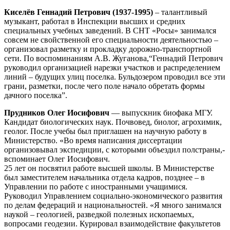
Киселёв Геннадий Петрович (1937-1995)
– талантливый
музыкант, работал в Инспекции высших и средних
специальных учебных заведений. В СНТ «Росы» занимался
совсем не свойственной его специальности деятельностью –
организовал разметку и прокладку дорожно-транспортной
сети. По воспоминаниям А.В. Жуганова,“Геннадий Петрович
руководил организацией нарезки участков и распределением
линий – будущих улиц поселка. Бульдозером проводил все эти
грани, разметки, после чего поле начало обретать формы
дачного поселка”.
Прудников Олег Иосифович
— выпускник биофака МГУ.
Кандидат биологических наук. Почвовед, биолог, агрохимик,
геолог. После учебы был приглашен на научную работу в
Министерство. «Во время написания диссертации
организовывал экспедиции, с которыми объездил полстраны,-
вспоминает Олег Иосифович.
25 лет он посвятил работе высшей школы. В Министерстве
был заместителем начальника отдела кадров, позднее – в
Управлении по работе с иностранными учащимися.
Руководил Управлением социально-экономического развития
по делам федераций и национальностей. «Я много занимался
наукой – геологией, разведкой полезных ископаемых,
вопросами геодезии. Курировал взаимодействие факультетов