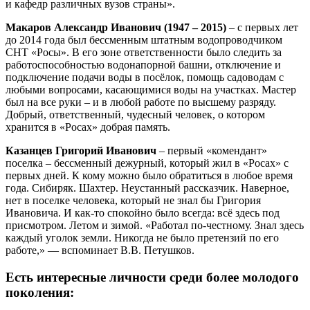
и кафедр различных вузов страны».
Макаров Александр Иванович (1947 – 2015)
– с первых лет
до 2014 года был бессменным штатным водопроводчиком
СНТ «Росы». В его зоне ответственности было следить за
работоспособностью водонапорной башни, отключение и
подключение подачи воды в посёлок, помощь садоводам с
любыми вопросами, касающимися воды на участках. Мастер
был на все руки – и в любой работе по высшему разряду.
Добрый, ответственный, чудесный человек, о котором
хранится в «Росах» добрая память.
Казанцев Григорий Иванович
– первый «комендант»
поселка – бессменный дежурный, который жил в «Росах» с
первых дней. К кому можно было обратиться в любое время
года. Сибиряк. Шахтер. Неустанный рассказчик. Наверное,
нет в поселке человека, который не знал бы Григория
Ивановича. И как-то спокойно было всегда: всё здесь под
присмотром. Летом и зимой. «Работал по-честному. Знал здесь
каждый уголок земли. Никогда не было претензий по его
работе,» — вспоминает В.В. Петушков.
Есть интересные личности среди более молодого
поколения: