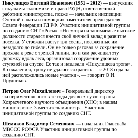
Никулищев Евгений Иванович (1951 – 2012)
— выпускник
факультета экономики и права РУДН, ответственный
работник министерства, позже — начальник инспекции
Счетной палаты и помощник заместителя председателя
Совета Федерации ГД РФ. Участник инициативной группы
по созданию СНТ «Росы». «Несмотря на занимаемые высокие
должности старался внести свой личный вклад в развитие
поселка. У строжки растут три сосны, посаженные им
незадолго до гибели. Он не только ратовал за сохранение
прохода к реке с третьей линии, но и сам расчищал эту
дорожку вдоль леса, организовал сооружение удобных
ступеней на спуске. Ее так и называли «Никулищева тропа».
К сожалению, тропу не удалось сохранить — с 2018 года на
ней расположились новые участки», — говорит О.И.
Прудников.
Петров Олег Михайлович
– Генеральный директор
экспериментального в те годы для всех вузов страны
Хозрасчетного научного объединения (ХНО) в нашем
министерстве. Заместитель министра. Участник
инициативной группы по созданию СНТ.
Шемяков Владимир Семенович
— начальник Главснаба
МВССО РСФСР. Участник инициативной группы по
созданию СНТ.